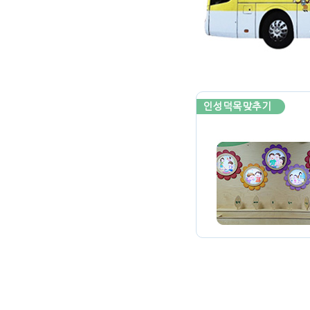
인성덕목맞추기