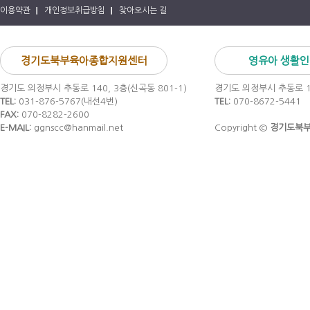
이용약관
개인정보취급방침
찾아오시는 길
경기도북부육아종합지원센터
영유아 생활
경기도 의정부시 추동로 140, 3층(신곡동 801-1)
경기도 의정부시 추동로 14
TEL:
031-876-5767(내선4번)
TEL:
070-8672-5441
FAX:
070-8282-2600
E-MAIL:
ggnscc@hanmail.net
Copyright ©
경기도북