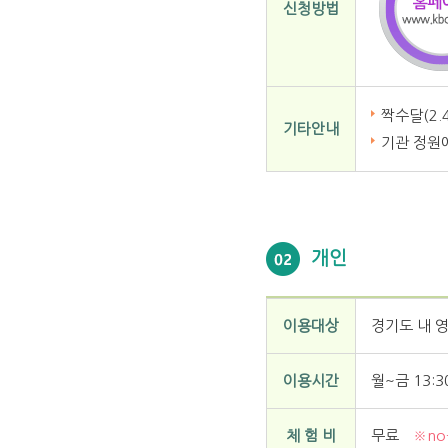
신청방법
짝수달(2.4
기타안내
기관 정원에
개인
이용대상
경기도 내 
이용시간
월~금 13:3
체 험 비
무료
※no