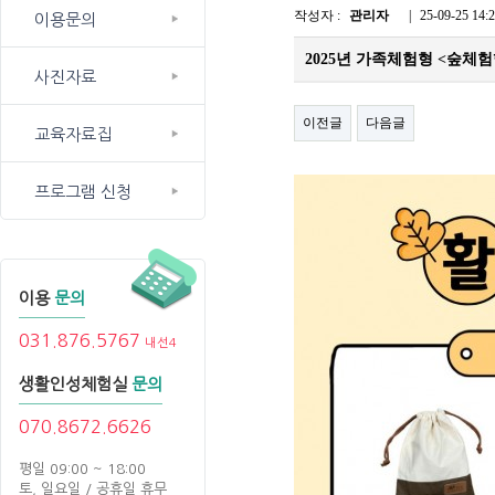
작성자 :
관리자
|
25-09-25 14:
이용문의
2025년 가족체험형 <숲
사진자료
이전글
다음글
교육자료집
프로그램 신청
이용
문의
031.876.5767
내선4
생활인성체험실
문의
070.8672.6626
평일 09:00 ~ 18:00
토, 일요일 / 공휴일 휴무