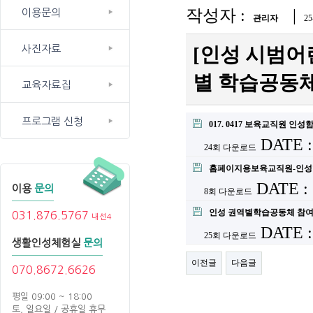
작성자 :
|
이용문의
관리자
25
사진자료
[인성 시범어
별 학습공동
교육자료집
프로그램 신청
017. 0417 보육교직원 인
DATE :
24회 다운로드
홈페이지용보육교직원-인성함
DATE : 
이용
문의
8회 다운로드
인성 권역별학습공동체 참여 
031.876.5767
내선4
DATE :
25회 다운로드
생활인성체험실
문의
이전글
다음글
070.8672.6626
평일 09:00 ~ 18:00
토, 일요일 / 공휴일 휴무