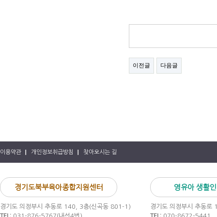
이전글
다음글
이용약관
개인정보취급방침
찾아오시는 길
경기도북부육아종합지원센터
영유아 생활
경기도 의정부시 추동로 140, 3층(신곡동 801-1)
경기도 의정부시 추동로 14
TEL:
031-876-5767(내선4번)
TEL:
070-8672-5441