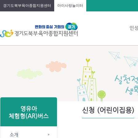
경기도북부육아종합지원센터
아이사랑놀이터
영유아
신청 (어린이집용)
체험형(AR)버스
소개