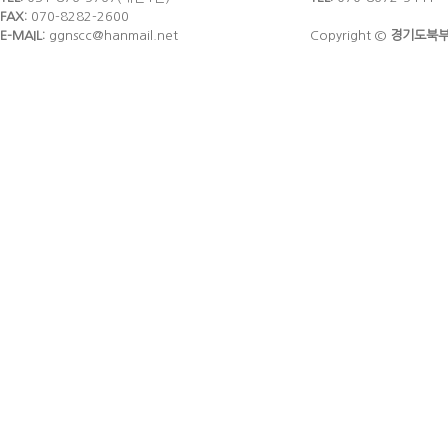
FAX:
070-8282-2600
E-MAIL:
ggnscc@hanmail.net
Copyright ©
경기도북