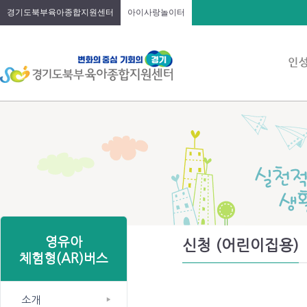
경기도북부육아종합지원센터
아이사랑놀이터
영유아
신청 (어린이집용)
체험형(AR)버스
소개