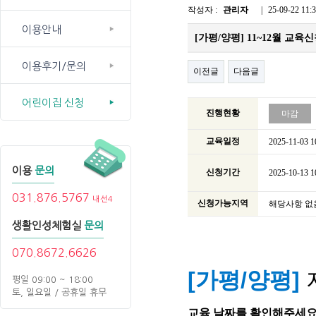
작성자 :
관리자
|
25-09-22 11:
이용안내
[가평/양평] 11~12월 교육
이용후기/문의
이전글
다음글
어린이집 신청
진행현황
마감
교육일정
2025-11-03 1
이용
문의
신청기간
2025-10-13 1
031.876.5767
내선4
신청가능지역
해당사항 없
생활인성체험실
문의
070.8672.6626
[가평/양평]
평일 09:00 ~ 18:00
토, 일요일 / 공휴일 휴무
교육 날짜를 확인해주세