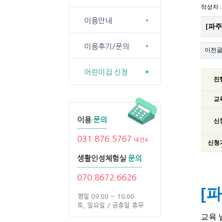
작성자 
이용안내
[파주
이용후기/문의
이전
어린이집 신청
진
교
이용
문의
신
031.876.5767
내선4
신청
생활인성체험실
문의
070.8672.6626
[파
평일 09:00 ~ 18:00
토, 일요일 / 공휴일 휴무
교육 