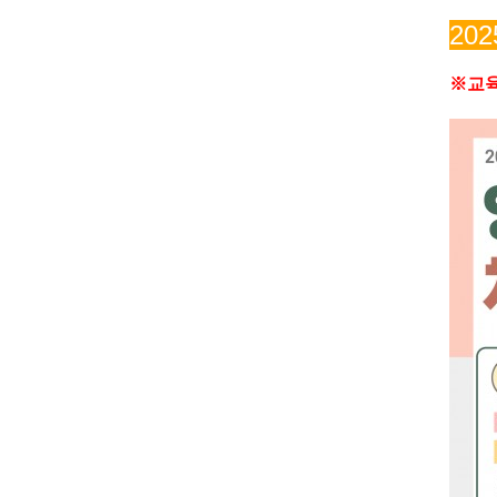
202
※교육