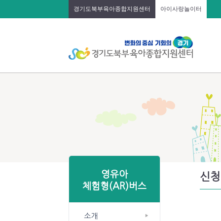
경기도북부육아종합지원센터
아이사랑놀이터
영유아
신청
체험형(AR)버스
소개