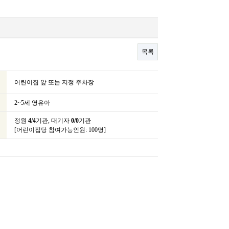
목록
어린이집 앞 또는 지정 주차장
2~5세 영유아
정원
4/4
기관, 대기자
0/0
기관
[어린이집당 참여가능인원: 100명]