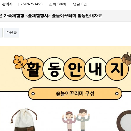
:
관리자
|
25-09-25 14:28
| 조회
986회
| 댓글
0건
25년 가족체험형 <숲체험행사> 숲놀이꾸러미 활동안내자료
글
다음글