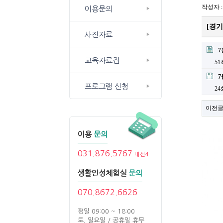
작성자 
이용문의
[경기
사진자료
7
교육자료집
5
7
프로그램 신청
2
이전
이용
문의
031.876.5767
내선4
생활인성체험실
문의
070.8672.6626
평일 09:00 ~ 18:00
토, 일요일 / 공휴일 휴무