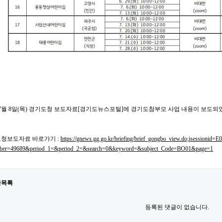
년 7월 8일(목) 경기도청 보도자료[경기도뉴스포털]에 경기도참부모 사업 내용이 보도되
도청보도자료 바로가기 :
https://gnews.gg.go.kr/briefing/brief_gongbo_view.do;jsess
er=49689&period_1=&period_2=&search=0&keyword=&subject_Code=BO01&page=1
글목록
등록된 댓글이 없습니다.